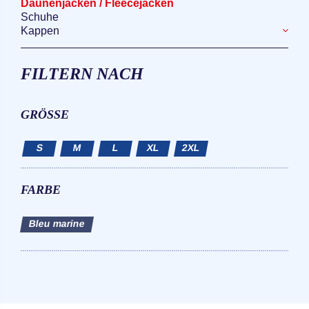
Daunenjacken / Fleecejacken
Schuhe
Kappen
FILTERN NACH
GRÖSSE
S
M
L
XL
2XL
FARBE
Bleu marine