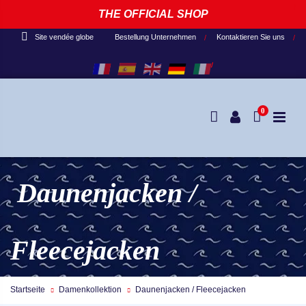
THE OFFICIAL SHOP
Bestellung Unternehmen
Kontaktieren Sie uns
Site vendée globe
0
Daunenjacken /
Fleecejacken
Startseite
Damenkollektion
Daunenjacken / Fleecejacken