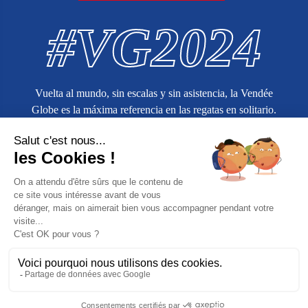
#VG2024
Vuelta al mundo, sin escalas y sin asistencia, la Vendée
Globe es la máxima referencia en las regatas en solitario.
Más información en
vendeeglobe.org
Pedido de la empresa
Condiciones Generales de Venta
Información jurídica
Política de protección de datos personales