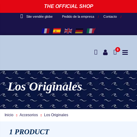
THE OFFICIAL SHOP
Pedido de la empresa
Contacto
Site vendée globe
0
Los Originales
Inicio
Accesorios
Los Originales
1 PRODUCT