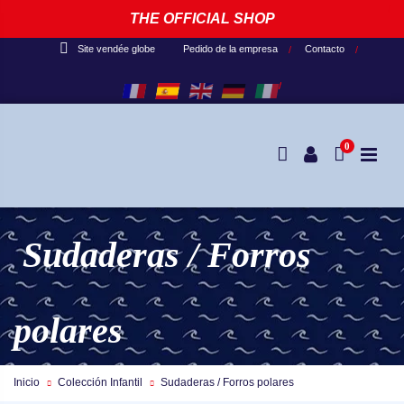
THE OFFICIAL SHOP
Pedido de la empresa
Contacto
Site vendée globe
0
Sudaderas / Forros
polares
Inicio
Colección Infantil
Sudaderas / Forros polares