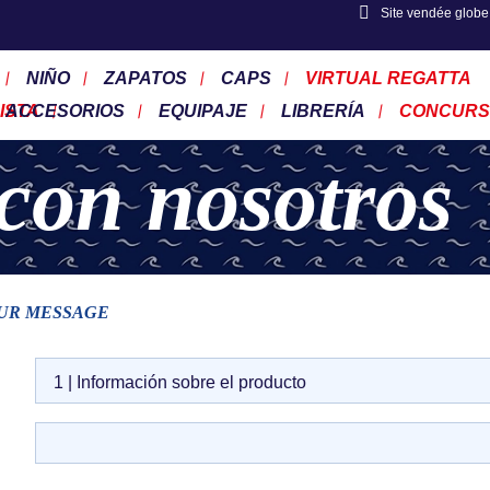
Site vendée globe
NIÑO
ZAPATOS
CAPS
VIRTUAL REGATTA
ISTA
ACCESORIOS
EQUIPAJE
LIBRERÍA
CONCURS
con nosotros
OUR MESSAGE