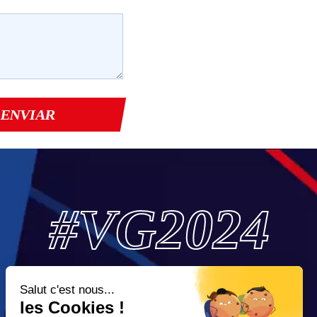
#VG2024
Vuelta al mundo, sin escalas y sin asistencia, la
Vendée Globe es la máxima referencia en las regatas
en solitario.