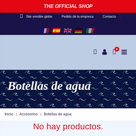
THE OFFICIAL SHOP
Pedido de la empresa
Contacto
Site vendée globe
0
Botellas de agua
Inicio
Accesorios
Botellas de agua
No hay productos.