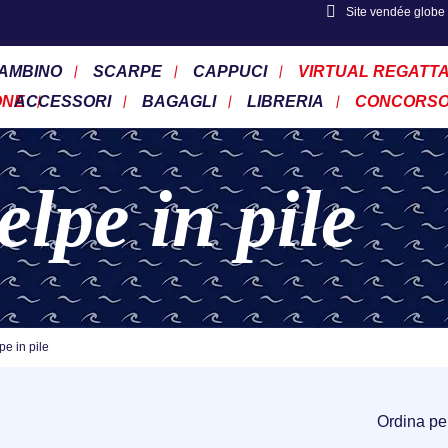
Site vendée globe
AMBINO
SCARPE
CAPPUCI
VIRTUAL REGATT
ONE
ACCESSORI
BAGAGLI
LIBRERIA
CONCORS
elpe in pile
pe in pile
Ordina pe