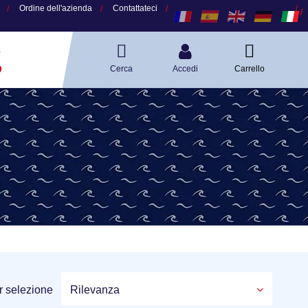
Ordine dell'azienda
Contattateci
A
O
Cerca
Accedi
Carrello
r selezione
Rilevanza