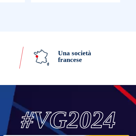
Una società
francese
#VG2024