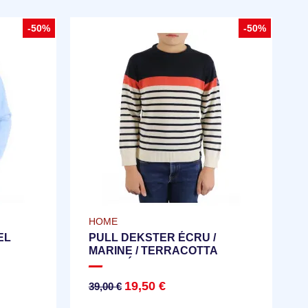
-50%
-50%
HOME
EL
PULL DEKSTER ÉCRU /
MARINE / TERRACOTTA
| VENDÉE GLOBE
19,50 €
39,00 €