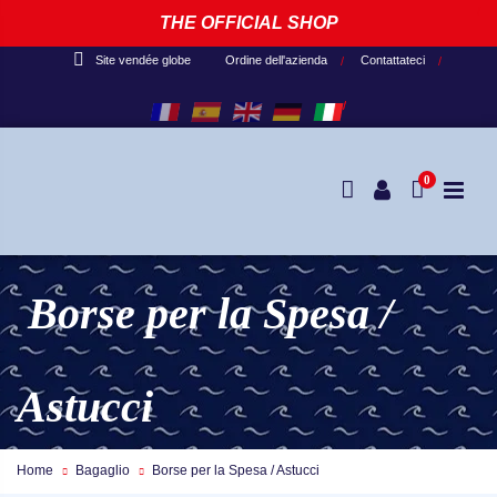
THE OFFICIAL SHOP
Ordine dell'azienda
Contattateci
Site vendée globe
0
Borse per la Spesa /
Astucci
Home
Bagaglio
Borse per la Spesa / Astucci