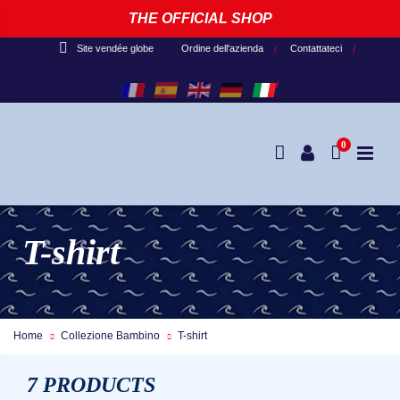
THE OFFICIAL SHOP
Ordine dell'azienda
Contattateci
Site vendée globe
0
T-shirt
Home
Collezione Bambino
T-shirt
7 PRODUCTS