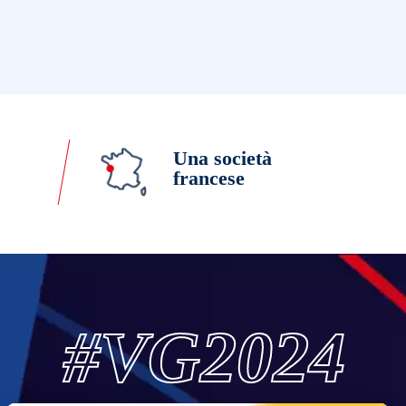
Una società
francese
#VG2024