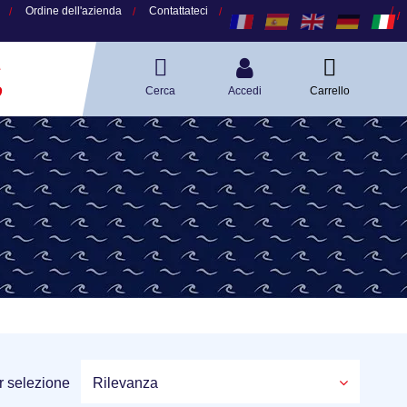
Ordine dell'azienda
Contattateci
A
O
Cerca
Accedi
Carrello
r selezione
Rilevanza